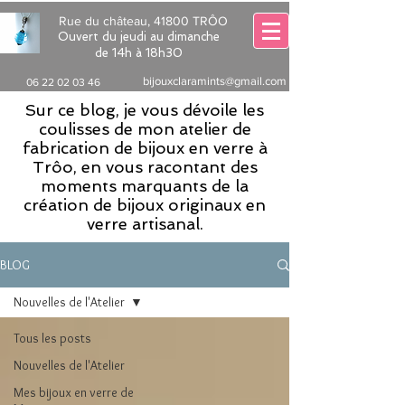
Rue du château, 41800 TRÔO
Ouvert du jeudi au dimanche
de 14h à 18h30
bijouxclaramints@gmail.com
06 22 02 03 46
Sur ce blog, je vous dévoile les
coulisses de mon atelier de
fabrication de bijoux en verre à
Trôo, en vous racontant des
moments marquants de la
création de bijoux originaux en
verre artisanal.
BLOG
Nouvelles de l'Atelier
Tous les posts
Nouvelles de l'Atelier
Mes bijoux en verre de