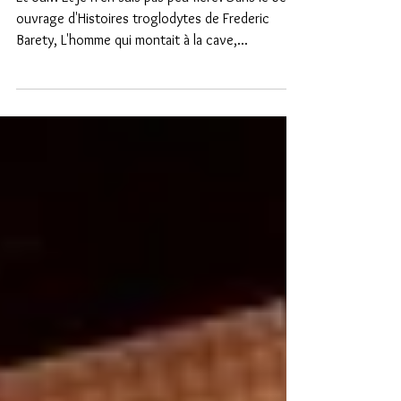
Je suis dans un livre!!
Et oui!! Et je n'en suis pas peu fière! Dans le bel
ouvrage d'Histoires troglodytes de Frederic
Barety, L'homme qui montait à la cave,...