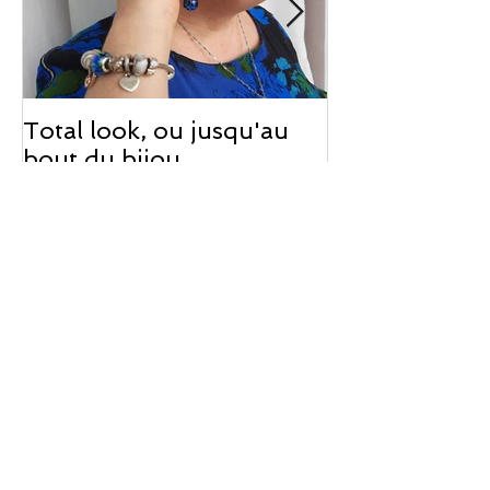
Total look, ou jusqu'au
Le problème a
bout du bijou...
des mères...
Posts Récents
3ème stage à Murano