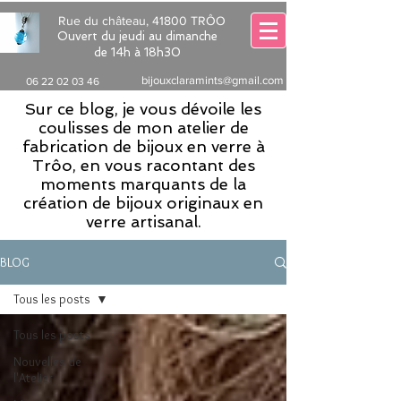
Rue du château, 41800 TRÔO
Ouvert du jeudi au dimanche
de 14h à 18h30
bijouxclaramints@gmail.com
06 22 02 03 46
Sur ce blog, je vous dévoile les
coulisses de mon atelier de
fabrication de bijoux en verre à
Trôo, en vous racontant des
moments marquants de la
création de bijoux originaux en
verre artisanal.
BLOG
Tous les posts
Tous les posts
Nouvelles de
l'Atelier