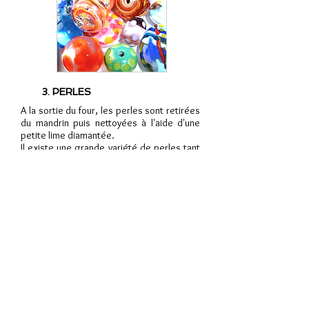
3. PERLES
A la sortie du four, les perles sont retirées
du mandrin puis nettoyées à l'aide d'une
petite lime diamantée.
Il existe une grande variété de perles tant
au niveau de la forme que des motifs
réalisés.
Elles peuvent être transparentes, opaques
ou un mélange de plusieurs types de verre.
Elles peuvent aussi être agrémentées de
feuilles de métal ou d'aventurine en
poudre, ou bien encore être dépolies pour
obtenir un effet mat.