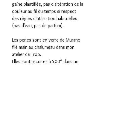
gaîne plastifiée, pas d'altération de la
couleur au fil du temps si respect
des règles d'utilisation habituelles
(pas d'eau, pas de parfum).
Les perles sont en verre de Murano
filé main au chalumeau dans mon
atelier de Trôo.
Elles sont recuites à 500° dans un
four spécial et refroidies
progressivement pour en assurer la
solidité et la longévité.
Votre commande sera livrée dans
une pochette cadeau prête à offrir.
L'envoi se fait par lettre suivie avec
un n° de suivi sur internet qui vous
sera communiqué par mail le jour de
l'envoi.