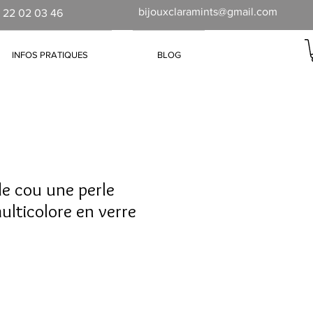
bijouxclaramints@gmail.com
 22 02 03 46
INFOS PRATIQUES
BLOG
de cou une perle
ulticolore en verre