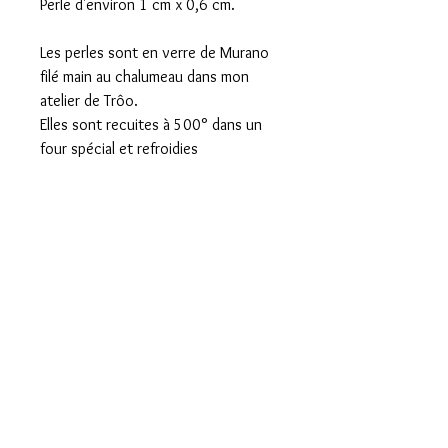
Perle d'environ 1 cm x 0,6 cm.
Les perles sont en verre de Murano
filé main au chalumeau dans mon
atelier de Trôo.
Elles sont recuites à 500° dans un
four spécial et refroidies
progressivement pour en assurer la
solidité et la longévité.
Votre commande sera livrée dans
une pochette cadeau prête à offrir.
L'envoi se fait par lettre suivie avec
un n° de suivi sur internet qui vous
sera communiqué par mail le jour de
l'envoi.