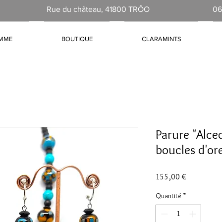
Rue du château, 41800 TRÔO
06
AMME
BOUTIQUE
CLARAMINTS
Parure "Alced
boucles d'ore
Prix
155,00 €
Quantité
*