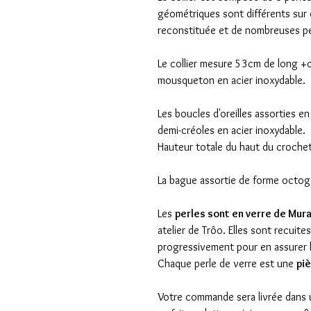
géométriques sont différents sur 
reconstituée et de nombreuses per
Le collier mesure 53cm de long +c
mousqueton en acier inoxydable.
Les boucles d'oreilles assorties 
demi-créoles en acier inoxydable.
Hauteur totale du haut du crochet
La bague assortie de forme octogo
Les
perles sont en verre de Mura
atelier de Trôo. Elles sont recuite
progressivement pour en assurer la
Chaque perle de verre est une
pi
Votre commande sera livrée dans u