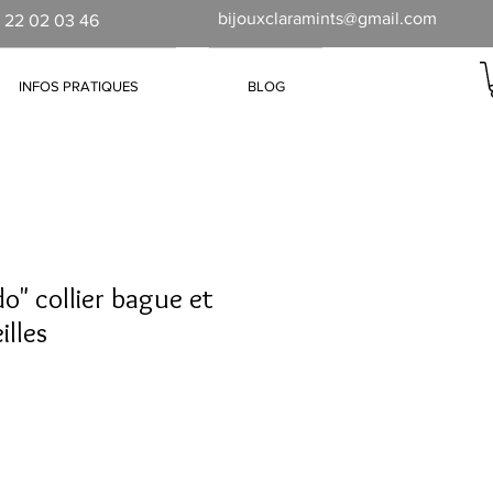
bijouxclaramints@gmail.com
 22 02 03 46
INFOS PRATIQUES
BLOG
o" collier bague et
illes