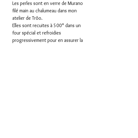
Les perles sont en verre de Murano
filé main au chalumeau dans mon
atelier de Trôo.
Elles sont recuites à 500° dans un
four spécial et refroidies
progressivement pour en assurer la
solidité et la longévité. Chaque perle
de verre est une pièce unique.
Votre commande sera livrée dans
une pochette cadeau prête à offrir.
L'envoi se fait par lettre suivie avec
un n° de suivi sur internet qui vous
sera communiqué par mail le jour de
l'envoi.