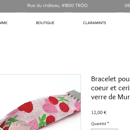
Rue du château, 41800 TRÔO
06
AMME
BOUTIQUE
CLARAMINTS
Bracelet pou
coeur et ceri
verre de Mu
Prix
12,00 €
Quantité
*