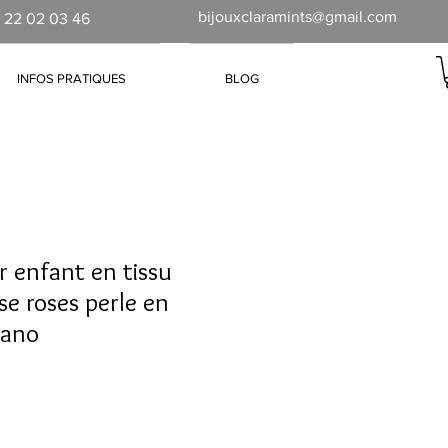
bijouxclaramints@gmail.com
 22 02 03 46
INFOS PRATIQUES
BLOG
r enfant en tissu
se roses perle en
rano