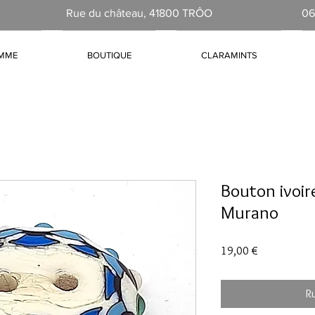
Rue du château, 41800 TRÔO
06
AMME
BOUTIQUE
CLARAMINTS
Bouton ivoir
Murano
Prix
19,00 €
R