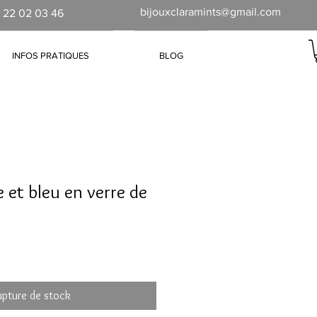
bijouxclaramints@gmail.com
 22 02 03 46
INFOS PRATIQUES
BLOG
e et bleu en verre de
upture de stock