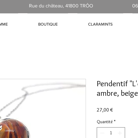
Rue du château, 41800 TRÔO
06
AMME
BOUTIQUE
CLARAMINTS
Pendentif "L'
ambre, beige
Prix
27,00 €
Quantité
*