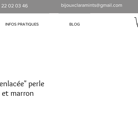
bijouxclaramints@gmail.com
 22 02 03 46
INFOS PRATIQUES
BLOG
enlacée" perle
 et marron