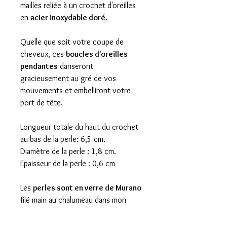
mailles reliée à un crochet d'oreilles
en
acier inoxydable doré
.
Quelle que soit votre coupe de
cheveux, ces
boucles d'oreilles
pendantes
danseront
gracieusement au gré de vos
mouvements et embelliront votre
port de tête.
Longueur totale du haut du crochet
au bas de la perle: 6,5 cm.
Diamètre de la perle : 1,8 cm.
Epaisseur de la perle : 0,6 cm
Les
perles sont en verre de Murano
filé main au chalumeau dans mon
atelier de Trôo.Elles sont recuites à
500° dans un four spécial et